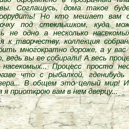
вы. Соглашусь, дома такое буд
оорудить! Но кто мешает вам 
очку под стеклышком, куда мо
ь не одно а несколько насекомых
я к творчеству, коллекция собра
ить многократно дороже, а у вас
, ведь вы ее собирали! А весь проце
 насекомых... Процесс просто не
разве что с рыбалкой, гденибудь
зера... В общем это целый мир! 
 я приоткрою вам в нем дверцу...