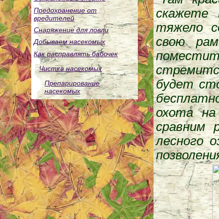
скажете 
Предохранение от
вредителей
тяжело с
Снаряжение для ловли
свою рам
Добываем насекомых
поместит
Как расправлять бабочек
стремитс
Чистка насекомых
будет сто
Препарирование
насекомых
бесплатно
охота на
сравним 
лесного о
позволения