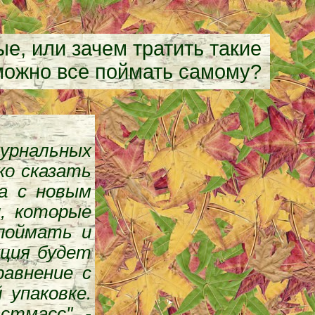
е, или зачем тратить такие
 можно все поймать самому?
журнальных
ко сказать
ла с новым
и, которые
 поймать и
кция будет
равнение с
 упаковке.
стмасс" -