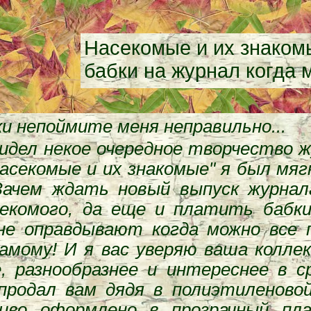
Насекомые и их знакомы
бабки на журнал когда
и непоймите меня неправильно...
видел некое очередное творчество 
насекомые и их знакомые" я был мяг
 Зачем ждать новый выпуск журна
секомого, да еще и платить бабк
 не оправдывают когда можно все
амому! И я вас уверяю ваша колле
е, разнообразнее и интереснее в с
родал вам дядя в полиэтиленовой
сиво оформлено в прозрачный пла