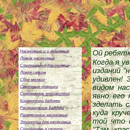
Насекомые и и знакомые
Ой ребятк
Ловим насекомых
Когда я у
Стряхивание Насекомых
изданий "
Ловля сачком
удивлен!
Сбор мелких
видом на
Световые ловушки
Снаряжение энтомолога
явно его
Конвертики бабочек
зделать с
Расправление бабочек
куда круч
Размягчение насекомых
той что п
Этикетки для насекомых
"Там кра
Сохранение в спирте