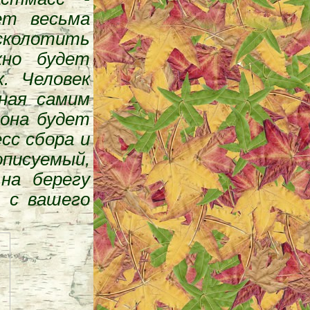
ет весьма
сколотить
жно будет
. Человек
нная самим
 она будет
сс сбора и
описуемый,
 на берегу
И с вашего